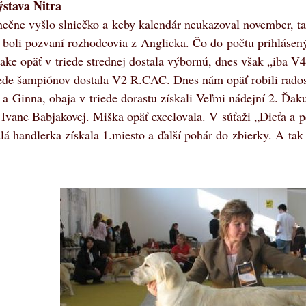
stava Nitra
nečne vyšlo slniečko a keby kalendár neukazoval november, ta
 boli pozvaní rozhodcovia z Anglicka. Čo do počtu prihlásen
lake opäť v triede strednej dostala výbornú, dnes však „iba V4
iede šampiónov dostala V2 R.CAC. Dnes nám opäť robili rado
f a Ginna, obaja v triede dorastu získali Veľmi nádejní 2. Ď
a Ivane Babjakovej. Miška opäť excelovala. V súťaži „Dieťa a
á handlerka získala 1.miesto a ďalší pohár do zbierky. A ta