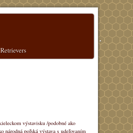
Retrievers
 kieleckom výstavisku /podobné ako
ako národná poľská výstava s udeľovaním