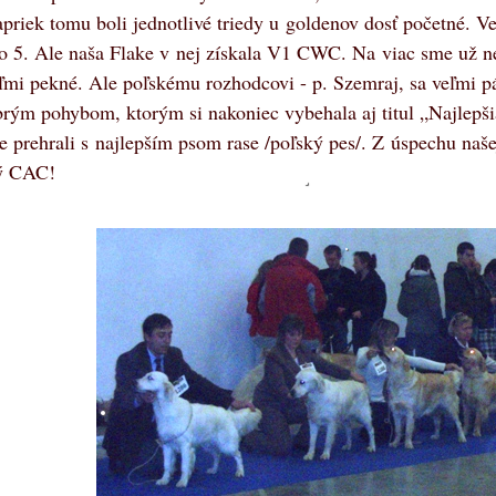
riek tomu boli jednotlivé triedy u goldenov dosť početné. Ve
o 5. Ale naša Flake v nej získala V1 CWC. Na viac sme už ned
ľmi pekné. Ale poľskému rozhodcovi - p. Szemraj, sa veľmi p
rým pohybom, ktorým si nakoniec vybehala aj titul „Najlepši
prehrali s najlepším psom rase /poľský pes/. Z úspechu našej
ký CAC!