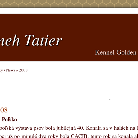
neh Tatier
Kennel Golden 
y / News
»
2008
008
Poľsko
poľská výstava psov bola jubilejná 40. Konala sa v halách na
Hoci už po minulé dva roky bola CACIB, tento rok sa konala 