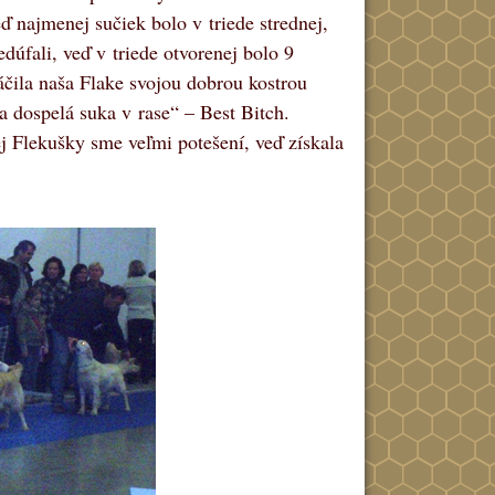
ď najmenej sučiek bolo v triede strednej,
úfali, veď v triede otvorenej bolo 9
áčila naša Flake svojou dobrou kostrou
a dospelá suka v rase“ – Best Bitch.
 Flekušky sme veľmi potešení, veď získala