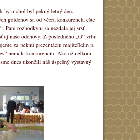
k by mohol byť pekný letný deň.
ých goldenov sa od včera konkurencia ešte
“. Pani rozhodkyni sa nezdala jej srsť.
sť aj naše odchovy. Z posledného „G“ vrhu
akujeme za peknú prezentáciu majiteľkám p.
 pes“ nemala konkurenciu. Ako už celkom
k sme dnes ukončili náš úspešný výstavný