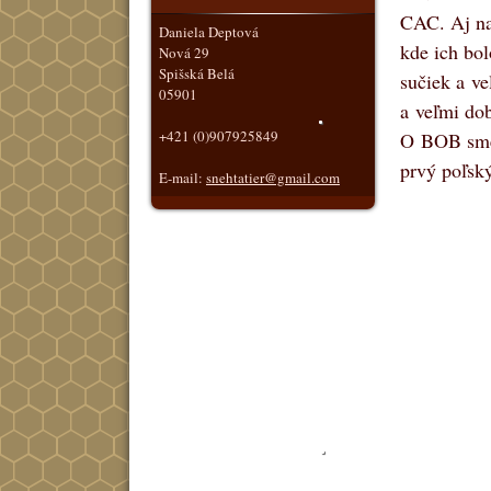
CAC. Aj nap
Daniela Deptová
kde ich bol
Nová 29
Spišská Belá
sučiek a ve
05901
a veľmi dob
+421 (0)907925849
O BOB sme 
prvý poľs
E-mail:
snehtatier@gmail.com