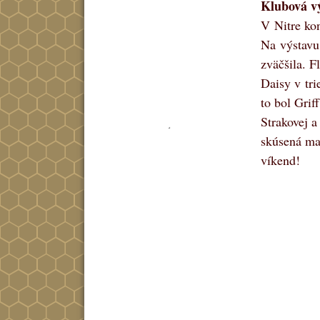
Klubová vý
V Nitre ko
Na výstavu
zväčšila. F
Daisy v tr
to bol Grif
Strakovej 
skúsená mal
víkend!