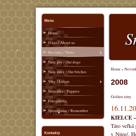
Menu
S
Home
O nás / About us
Novinky / News
Naše psy / Our dogs
Home
»
Novink
Naše suky / Our bitches
2008
Vrhy / Litters
Šteniatka / Puppies
Golden tatry
Fotogaleria
16.11.2
Spomíname / Remember
KIELCE – 
Táto veľká 
v Nitre/. 
Kontakty